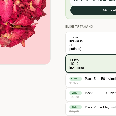
Añadir a
ELIGE TU TAMAÑO
Sobre
individual
(1
puñado)
1 Litro
(10-12
invitados)
Pack 5L – 50 invita
−
10
%
64,50
€
Pack 10L – 100 invi
−
20
%
129,00
€
Pack 25L – Mayorist
−
35
%
322,50
€