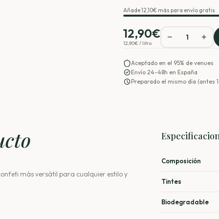
Añade
12,10
€ más para envío gratis
12,90
€
−
+
1
12,90
€ / litro
Aceptado en el 95% de venues
Envío 24-48h en España
Preparado el mismo día (antes 
ucto
Especificacio
Composición
 confeti más versátil para cualquier estilo y
Tintes
Biodegradable