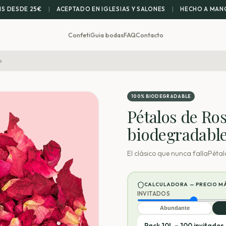
IS DESDE 25€
|
ACEPTADO EN IGLESIAS Y SALONES
|
HECHO A MANO
Confeti
Guia bodas
FAQ
Contacto
o
100% BIODEGRADABLE
Pétalos de Ros
biodegradabl
El clásico que nunca fallaPétal
CALCULADORA — PRECIO M
INVITADOS
Abundante
Pack 10L – 100 invitados