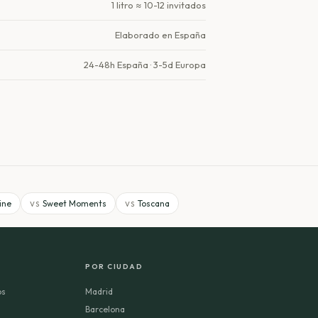
1 litro ≈ 10-12 invitados
Elaborado en España
24-48h España · 3-5d Europa
ine
Sweet Moments
Toscana
VS
VS
POR CIUDAD
os
Madrid
d
Barcelona