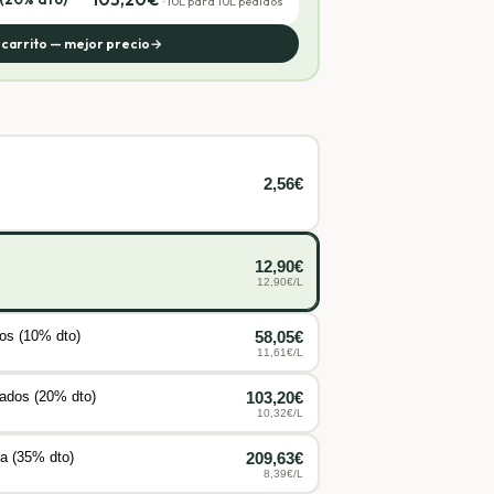
·
10
L para
10
L pedidos
l carrito — mejor precio
→
2,56
€
12,90
€
12,90
€/L
dos (10% dto)
58,05
€
11,61
€/L
tados (20% dto)
103,20
€
10,32
€/L
a (35% dto)
209,63
€
8,39
€/L