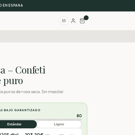
 EN ESPANA
ES
a – Confeti
e puro
os puros de rosa seca. Sin mezclar.
ÁS BAJO GARANTIZADO
80
Estándar
Ligero
103,20
€
 (20% dto)