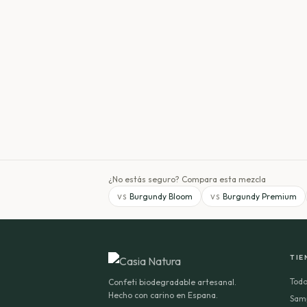
¿No estás seguro? Compara esta mezcla
Burgundy Bloom
Burgundy Premium
VS
VS
TIE
Todo
Confeti biodegradable artesanal.
Hecho con carino en Espana.
Sam