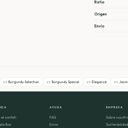
Ratio
Origen
Envío
Burgundy Selection
Burgundy Special
Elegance
Jasm
VS
VS
VS
VS
NDA
AYUDA
EMPRESA
 el confeti
FAQ
Sobre nosotr
ple Box
Envio
Sostenibilida