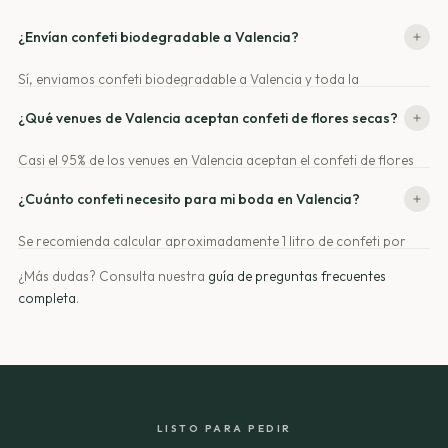
¿Envían confeti biodegradable a Valencia?
Sí, enviamos confeti biodegradable a Valencia y toda la
Comunidad Valenciana. El plazo de entrega es de 24-48 horas
¿Qué venues de Valencia aceptan confeti de flores secas?
para que lo tengas listo para tu gran día.
Casi el 95% de los venues en Valencia aceptan el confeti de flores
secas. Además, puedes solicitar una ficha técnica para asegurarte
¿Cuánto confeti necesito para mi boda en Valencia?
de que se cumplan todas las normativas del lugar.
Se recomienda calcular aproximadamente 1 litro de confeti por
cada 10-12 invitados. Para facilitarte el cálculo, también
¿Más dudas? Consulta nuestra
guía de preguntas frecuentes
disponemos de una calculadora en nuestra web.
completa
.
LISTO PARA PEDIR