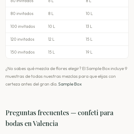
60 invitados
6 L
8 L
80 invitados
8 L
10 L
100 invitados
10 L
13 L
120 invitados
12 L
15 L
150 invitados
15 L
19 L
¿No sabes qué mezcla de flores elegir? El Sample Box incluye 9
muestras de todas nuestras mezclas para que elijas con
certeza antes del gran día.
Sample Box
Preguntas frecuentes — confeti para
bodas en Valencia