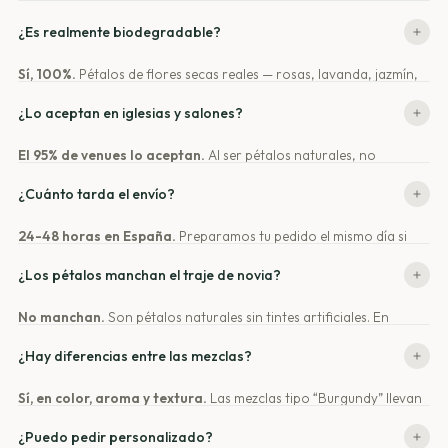
que crea el efecto lluvia de pétalos en las fotos. La boda media en
¿Es realmente biodegradable?
España tiene 120 invitados — necesitarías 10-12 litros.
Sí, 100%.
Pétalos de flores secas reales — rosas, lavanda, jazmín,
caléndula. Sin tintes, sin químicos, sin plástico. Se descompone de
¿Lo aceptan en iglesias y salones?
forma natural en días.
El 95% de venues lo aceptan.
Al ser pétalos naturales, no
mancha, no resbala, y desaparece solo. Si tu venue pide
¿Cuánto tarda el envío?
documentación, te enviamos una ficha técnica.
24-48 horas en España.
Preparamos tu pedido el mismo día si
pides antes de las 14h. Envío gratis desde 25€.
¿Los pétalos manchan el traje de novia?
No manchan.
Son pétalos naturales sin tintes artificiales. En
condiciones de boda normales (interior seco) no transfieren
¿Hay diferencias entre las mezclas?
ningún color. Solo si los pétalos de rosas se mojan podrían dejar
una ligera marca en telas muy blancas — en exterior con lluvia
Sí, en color, aroma y textura.
Las mezclas tipo “Burgundy” llevan
recomendamos mezclas con menos rosas.
más pétalos de rosa, tienen aromas más intensos y colores
¿Puedo pedir personalizado?
rojizos/rosas. Las mezclas tipo “Elegance” son más sutiles, con