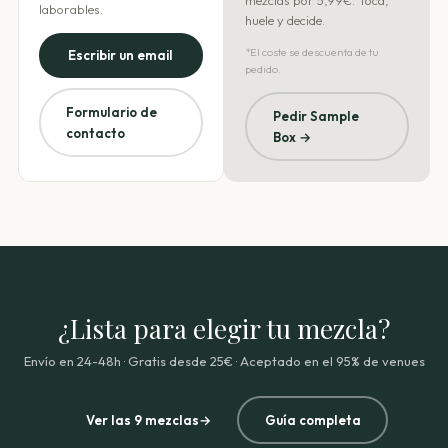
mezclas por 5,99€. Toca,
laborables.
huele y decide.
*El coste se descuenta de tu
Escribir un email
pedido.
Formulario de
Pedir Sample
contacto
Box →
¿Lista para elegir tu mezcla?
Envío en 24-48h · Gratis desde 25€ · Aceptado en el 95% de venues
Ver las 9 mezclas
→
Guía completa