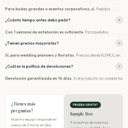
tonos crema y lavanda. El
Sample Box
incluye 9 muestras para que
Para bodas grandes o eventos corporativos, sí.
Pedidos
elijas con certeza.
superiores a 25L pueden incluir mezcla personalizada con tus flores
¿Cuánto tiempo antes debo pedir?
preferidas. Escríbenos a
bodas@casianatura.com
con el detalle de
tu evento.
Con 1 semana de antelación es suficiente.
Para pedidos
estándar, el envío 24-48h garantiza la llegada. Para bodas en
¿Tienen precios mayoristas?
temporada alta (mayo-septiembre) o pedidos grandes (más de
20L), recomendamos pedir con 2-3 semanas de margen.
Sí, para wedding planners y floristas.
Precios desde 8,39€/L en
pedidos de 50L+. Visita nuestra
página mayorista
o escríbenos a
¿Cuál es la política de devoluciones?
mayorista@casianatura.com
.
Devolución garantizada en 14 días.
Si el producto no cumple tus
expectativas, lo devuelves sin preguntas. Para productos
perecederos o pedidos personalizados, aplican condiciones
especiales — consulta nuestros
términos y condiciones
.
¿Tienes más
PRUEBA GRATIS*
preguntas?
Sample Box
Nuestro equipo responde en
9 muestras de nuestras
menos de 2 horas en días