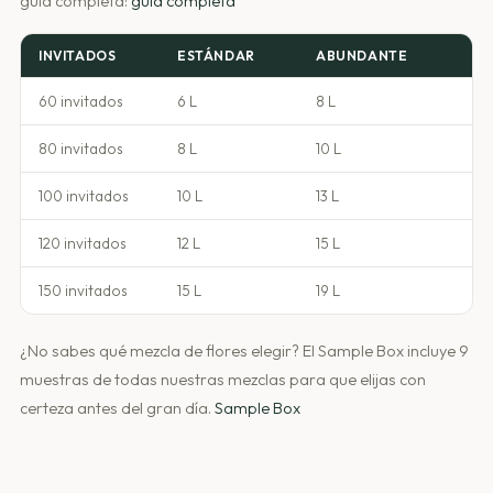
guía completa:
guía completa
INVITADOS
ESTÁNDAR
ABUNDANTE
60 invitados
6 L
8 L
80 invitados
8 L
10 L
100 invitados
10 L
13 L
120 invitados
12 L
15 L
150 invitados
15 L
19 L
¿No sabes qué mezcla de flores elegir? El Sample Box incluye 9
muestras de todas nuestras mezclas para que elijas con
certeza antes del gran día.
Sample Box