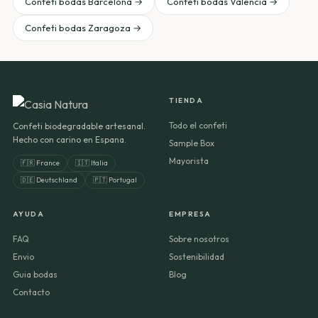
Confeti bodas Barcelona →
Confeti bodas Valencia →
Confeti bodas Zaragoza →
TIENDA
Todo el confeti
Confeti biodegradable artesanal.
Hecho con carino en Espana.
Sample Box
Mayorista
🇫🇷 France
🇮🇹 Italia
🇩🇪 Deutschland
🇵🇹 Portugal
AYUDA
EMPRESA
FAQ
Sobre nosotros
Envio
Sostenibilidad
Guia bodas
Blog
Contacto