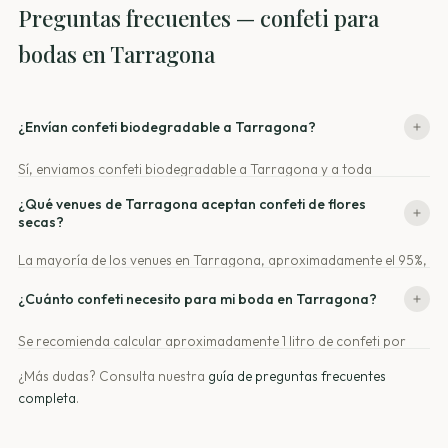
Preguntas frecuentes — confeti para
bodas en Tarragona
¿Envían confeti biodegradable a Tarragona?
Sí, enviamos confeti biodegradable a Tarragona y a toda
Cataluña. Los pedidos se envían en un plazo de 24 a 48 horas.
¿Qué venues de Tarragona aceptan confeti de flores
secas?
La mayoría de los venues en Tarragona, aproximadamente el 95%,
aceptan confeti de flores secas. Si tienes dudas, pueden solicitar
¿Cuánto confeti necesito para mi boda en Tarragona?
una ficha técnica para mayor seguridad.
Se recomienda calcular aproximadamente 1 litro de confeti por
cada 10-12 invitados. Puedes utilizar nuestra calculadora en línea
¿Más dudas? Consulta nuestra
guía de preguntas frecuentes
para facilitar el cálculo.
completa
.