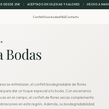
IS DESDE 25€
|
ACEPTADO EN IGLESIAS Y SALONES
|
HECHO A MANO
Confeti
Guia bodas
FAQ
Contacto
ÓN
a Bodas
leza se entrelazan, el confeti biodegradable de flores
eal para dar un toque especial a tu boda. Con escenarios
cas en el campo, el confeti de flores secas complementa
celebraciones en esta región. Además, su biodegradabilidad