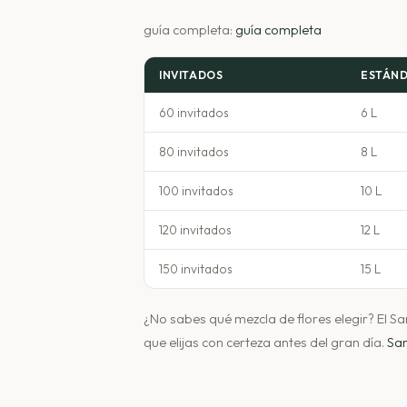
guía completa:
guía completa
INVITADOS
ESTÁN
60 invitados
6 L
80 invitados
8 L
100 invitados
10 L
120 invitados
12 L
150 invitados
15 L
¿No sabes qué mezcla de flores elegir? El 
que elijas con certeza antes del gran día.
Sa