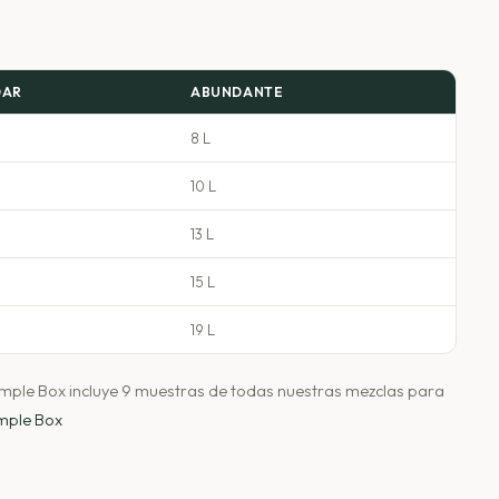
DAR
ABUNDANTE
8 L
10 L
13 L
15 L
19 L
Sample Box incluye 9 muestras de todas nuestras mezclas para
mple Box