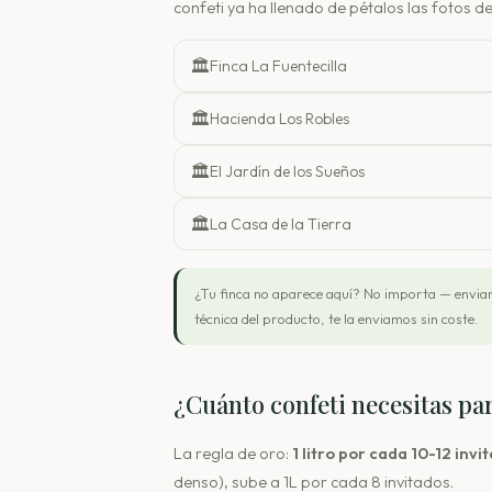
confeti ya ha llenado de pétalos las fotos 
🏛️
Finca La Fuentecilla
🏛️
Hacienda Los Robles
🏛️
El Jardín de los Sueños
🏛️
La Casa de la Tierra
¿Tu finca no aparece aquí? No importa — enviam
técnica del producto, te la enviamos sin coste.
¿Cuánto confeti necesitas pa
La regla de oro:
1 litro por cada 10-12 invi
denso), sube a 1L por cada 8 invitados.