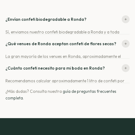
¿Envían confeti biodegradable a Ronda?
Sí, enviamos nuestro confeti biodegradable a Ronda y a toda
Andalucía. El plazo de entrega es de 24-48 horas, asegurando que
¿Qué venues de Ronda aceptan confeti de flores secas?
lo tengas a tiempo para tu gran día.
La gran mayoría de los venues en Ronda, aproximadamente el
95%, aceptan nuestro confeti de flores secas. Pueden solicitar una
¿Cuánto confeti necesito para mi boda en Ronda?
ficha técnica si es necesario.
Recomendamos calcular aproximadamente 1 litro de confeti por
cada 10-12 invitados. Puedes utilizar nuestra calculadora en la web
¿Más dudas? Consulta nuestra
guía de preguntas frecuentes
para una estimación más precisa según tu lista de invitados.
completa
.