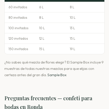
60 invitados
6 L
8 L
80 invitados
8 L
10 L
100 invitados
10 L
13 L
120 invitados
12 L
15 L
150 invitados
15 L
19 L
¿No sabes qué mezcla de flores elegir? El Sample Box incluye 9
muestras de todas nuestras mezclas para que elijas con
certeza antes del gran día.
Sample Box
Preguntas frecuentes — confeti para
bodas en Ronda