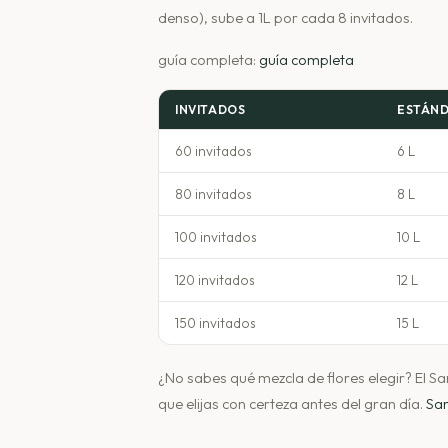
denso), sube a 1L por cada 8 invitados.
guía completa:
guía completa
INVITADOS
ESTÁN
60 invitados
6 L
80 invitados
8 L
100 invitados
10 L
120 invitados
12 L
150 invitados
15 L
¿No sabes qué mezcla de flores elegir? El 
que elijas con certeza antes del gran día.
Sa