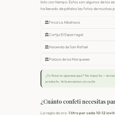
listo con tiempo. Estos son algunos de los
ha llenado de pétalos las fotos de muchas p
🏛️
Finca La Albahaca
🏛️
Cortijo El Esparragal
🏛️
Hacienda de San Rafael
🏛️
Palacio de los Marqueses
¿Tu finca no aparece aquí? No importa — enviam
producto, te la enviamos sin coste.
¿Cuánto confeti necesitas pa
La regla de oro:
1 litro por cada 10-12 invi