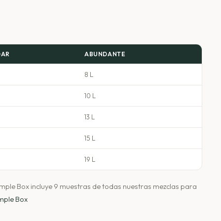
DAR
ABUNDANTE
8 L
10 L
13 L
15 L
19 L
Sample Box incluye 9 muestras de todas nuestras mezclas para
mple Box