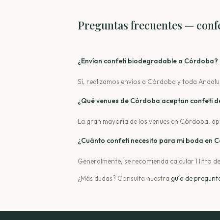
Preguntas frecuentes — conf
¿Envían confeti biodegradable a Córdoba?
Sí, realizamos envíos a Córdoba y toda Andalucí
¿Qué venues de Córdoba aceptan confeti de
La gran mayoría de los venues en Córdoba, apr
a tu lugar de celebración.
¿Cuánto confeti necesito para mi boda en
Generalmente, se recomienda calcular 1 litro de
que te ayudará a determinar la cantidad exacta
¿Más dudas? Consulta nuestra
guía de pregunt