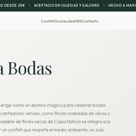
IS DESDE 25€
|
ACEPTADO EN IGLESIAS Y SALONES
|
HECHO A MANO
Confeti
Guia bodas
FAQ
Contacto
a Bodas
 erige como un destino mágico para celebrar bodas
 encantadores venues, como fincas rodeadas de olivos y
gradable de flores secas de Casia Natura se integra a la
r un confeti que respeta el medio ambiente, no solo